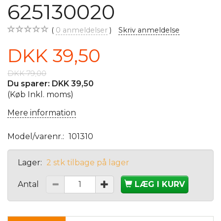
625130020
0
anmeldelser
Skriv anmeldelse
DKK 39,50
DKK 79,00
Du sparer:
DKK 39,50
(Køb Inkl. moms)
Mere information
Model/varenr.:
101310
Lager:
2 stk tilbage på lager
Antal
LÆG I KURV