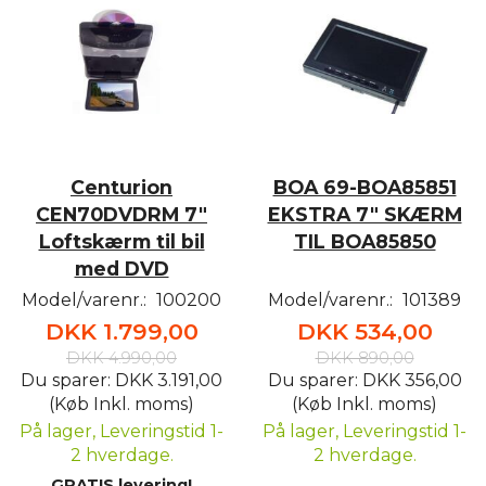
Centurion
BOA 69-BOA85851
CEN70DVDRM 7"
EKSTRA 7" SKÆRM
Loftskærm til bil
TIL BOA85850
med DVD
Model/varenr.:
100200
Model/varenr.:
101389
DKK 1.799,00
DKK 534,00
DKK 4.990,00
DKK 890,00
Du sparer:
DKK 3.191,00
Du sparer:
DKK 356,00
(Køb Inkl. moms)
(Køb Inkl. moms)
På lager, Leveringstid 1-
På lager, Leveringstid 1-
2 hverdage.
2 hverdage.
GRATIS levering!