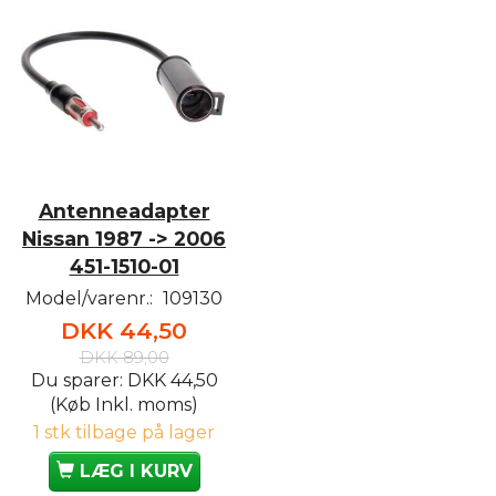
Antenneadapter
Nissan 1987 -> 2006
451-1510-01
Model/varenr.:
109130
DKK 44,50
DKK 89,00
Du sparer:
DKK 44,50
(Køb Inkl. moms)
1 stk tilbage på lager
LÆG I KURV