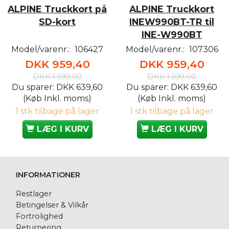
ALPINE Truckkort på
ALPINE Truckkort
SD-kort
INEW990BT-TR til
INE-W990BT
Model/varenr.:
106427
Model/varenr.:
107306
DKK 959,40
DKK 959,40
DKK 1.599,00
DKK 1.599,00
Du sparer:
DKK 639,60
Du sparer:
DKK 639,60
(Køb Inkl. moms)
(Køb Inkl. moms)
1 stk tilbage på lager
1 stk tilbage på lager
LÆG I KURV
LÆG I KURV
INFORMATIONER
Restlager
Betingelser & Vilkår
Fortrolighed
Returnering