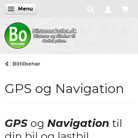
Menu
Skifte navigation
Biltilbehør
GPS og Navigation
GPS
og
N
avigation
til
din bil og lastbil.