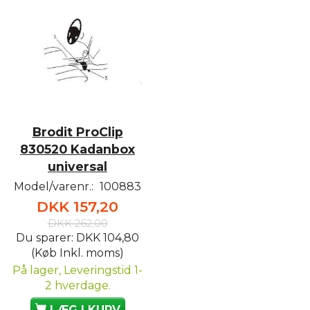
Brodit ProClip
830520 Kadanbox
universal
Model/varenr.:
100883
DKK 157,20
DKK 262,00
Du sparer:
DKK 104,80
(Køb Inkl. moms)
På lager, Leveringstid 1-
2 hverdage.
LÆG I KURV