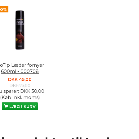
40%
oTip Læder fornyer
600ml - 000708
DKK 45,00
DKK 75,00
u sparer:
DKK 30,00
(Køb Inkl. moms)
LÆG I KURV