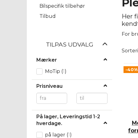
Pl
Bilspecifik tilbehør
Her f
Tilbud
kendt
For br
Skifte
TILPAS UDVALG
Sorter
filter
Mærker
-40%
MoTip
(
1
)
Prisniveau
På lager, Leveringstid 1-2
M
hverdage.
for
på lager
(
1
)