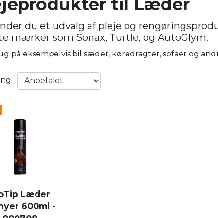
ejeprodukter til Læder
inder du et udvalg af pleje og rengøringsprodu
e mærker som Sonax, Turtle, og AutoGlym.
ug på eksempelvis bil sæder, køredragter, sofaer og and
ing:
oTip Læder
nyer 600ml -