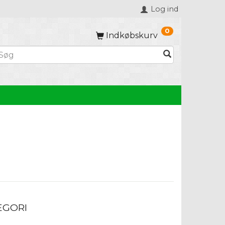
Log ind
0
Indkøbskurv
EGORI