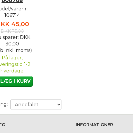
000708
del/varenr.:
106714
KK 45,00
DKK 75,00
 sparer:
DKK
30,00
b Inkl. moms)
På lager,
veringstid 1-2
hverdage.
LÆG I KURV
ing:
TO
INFORMATIONER