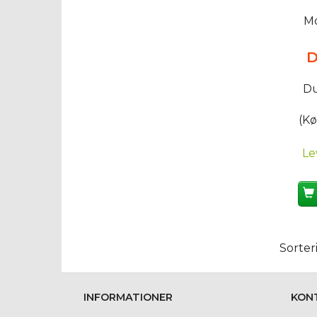
Mo
D
Du
(Kø
Le
Sorter
INFORMATIONER
KON