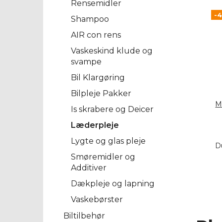
Rensemidler
-
Shampoo
AIR con rens
Vaskeskind klude og
svampe
Bil Klargøring
Bilpleje Pakker
M
Is skrabere og Deicer
Læderpleje
Lygte og glas pleje
D
Smøremidler og
Additiver
Dækpleje og lapning
Vaskebørster
Biltilbehør