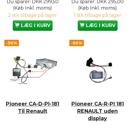
Du sparer:
DKK 299,50
Du sparer:
DKK 295,00
(Køb Inkl. moms)
(Køb Inkl. moms)
2 stk tilbage på lager
1 stk tilbage på lager
LÆG I KURV
LÆG I KURV
-50%
-50%
Pioneer CA-D-PI-181
Pioneer CA-R-PI 181
Til Renault
RENAULT uden
display