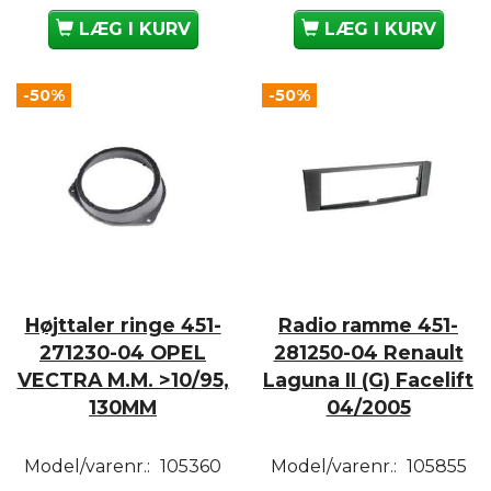
LÆG I KURV
LÆG I KURV
-50%
-50%
Højttaler ringe 451-
Radio ramme 451-
271230-04 OPEL
281250-04 Renault
VECTRA M.M. >10/95,
Laguna II (G) Facelift
130MM
04/2005
Model/varenr.:
105360
Model/varenr.:
105855