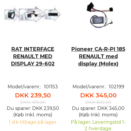
RAT INTERFACE
Pioneer CA-R-PI 185
RENAULT MED
RENAULT med
DISPLAY 29-602
display (Molex)
Model/varenr.:
101153
Model/varenr.:
102199
DKK 239,50
DKK 345,00
DKK 479,00
DKK 690,00
Du sparer:
DKK 239,50
Du sparer:
DKK 345,00
(Køb Inkl. moms)
(Køb Inkl. moms)
1 stk tilbage på lager
På lager, Leveringstid 1-
2 hverdage.