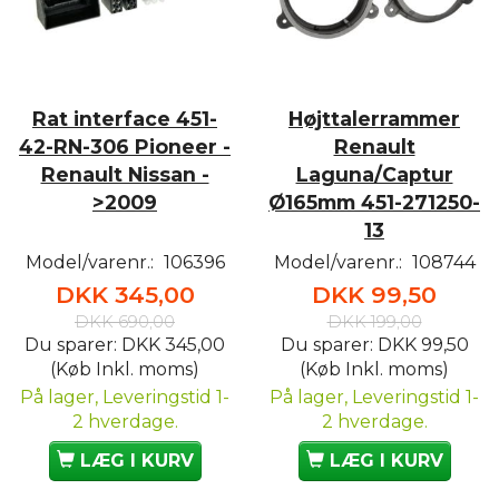
Rat interface 451-
Højttalerrammer
42-RN-306 Pioneer -
Renault
Renault Nissan -
Laguna/Captur
>2009
Ø165mm 451-271250-
13
Model/varenr.:
106396
Model/varenr.:
108744
DKK 345,00
DKK 99,50
DKK 690,00
DKK 199,00
Du sparer:
DKK 345,00
Du sparer:
DKK 99,50
(Køb Inkl. moms)
(Køb Inkl. moms)
På lager, Leveringstid 1-
På lager, Leveringstid 1-
2 hverdage.
2 hverdage.
LÆG I KURV
LÆG I KURV