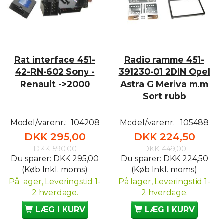
Rat interface 451-
Radio ramme 451-
42-RN-602 Sony -
391230-01 2DIN Opel
Renault ->2000
Astra G Meriva m.m
Sort rubb
Model/varenr.:
104208
Model/varenr.:
105488
DKK 295,00
DKK 224,50
DKK 590,00
DKK 449,00
Du sparer:
DKK 295,00
Du sparer:
DKK 224,50
(Køb Inkl. moms)
(Køb Inkl. moms)
På lager, Leveringstid 1-
På lager, Leveringstid 1-
2 hverdage.
2 hverdage.
LÆG I KURV
LÆG I KURV