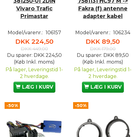
381250-01 2DIN
7581131 HC97 M ->
Vivaro Trafic
Fakra (f) antenne
Primastar
adapter kabel
Model/varenr.:
106157
Model/varenr.:
106234
DKK 224,50
DKK 89,50
DKK 449,00
DKK 179,00
Du sparer:
DKK 224,50
Du sparer:
DKK 89,50
(Køb Inkl. moms)
(Køb Inkl. moms)
På lager, Leveringstid 1-
På lager, Leveringstid 1-
2 hverdage.
2 hverdage.
LÆG I KURV
LÆG I KURV
-50%
-50%