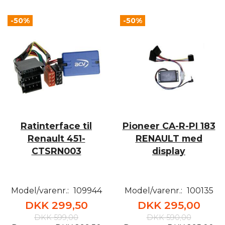
-50%
-50%
Ratinterface til
Pioneer CA-R-PI 183
Renault 451-
RENAULT med
CTSRN003
display
Model/varenr.:
109944
Model/varenr.:
100135
DKK 299,50
DKK 295,00
DKK 599,00
DKK 590,00