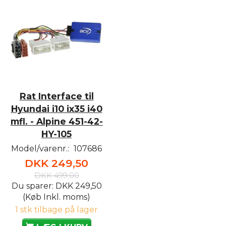
Rat Interface til
Hyundai i10 ix35 i40
mfl. - Alpine 451-42-
HY-105
Model/varenr.:
107686
DKK 249,50
DKK 499,00
Du sparer:
DKK 249,50
(Køb Inkl. moms)
1 stk tilbage på lager