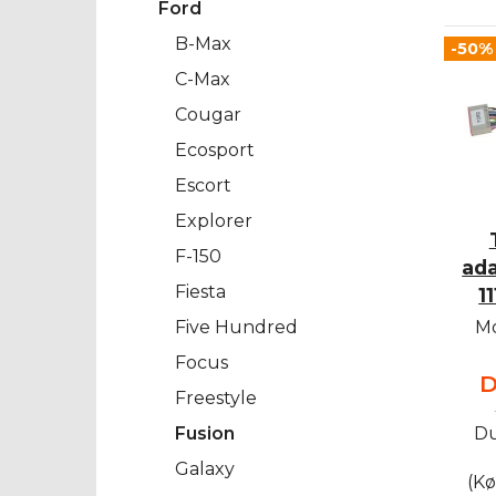
Ford
B-Max
-50%
C-Max
Cougar
Ecosport
Escort
Explorer
F-150
ada
Fiesta
1
Five Hundred
Mo
Focus
D
Freestyle
Fusion
Du
Galaxy
(Kø