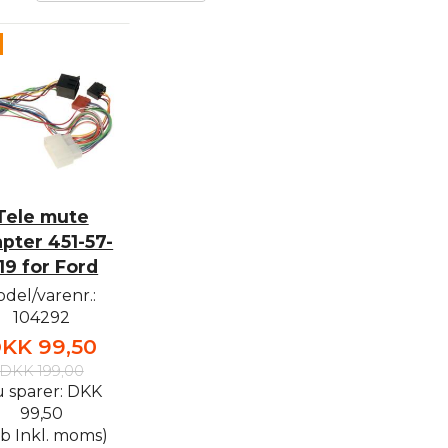
Tele mute
pter 451-57-
119 for Ford
del/varenr.:
104292
KK 99,50
DKK 199,00
 sparer:
DKK
99,50
b Inkl. moms)