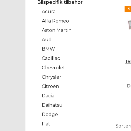
Bilspecifik tilbehør
-
Acura
Alfa Romeo
Aston Martin
Audi
BMW
Cadillac
Te
Chevrolet
Chrysler
D
Citroën
Dacia
Daihatsu
Dodge
Fiat
Sorter