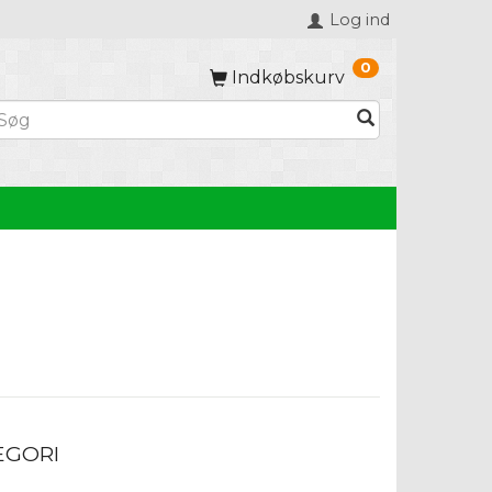
Log ind
0
Indkøbskurv
EGORI