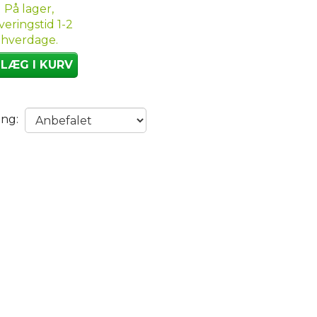
På lager,
veringstid 1-2
hverdage.
LÆG I KURV
ing: