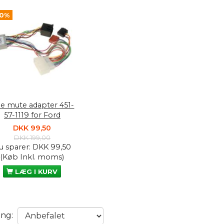
50%
le mute adapter 451-
57-1119 for Ford
DKK 99,50
DKK 199,00
u sparer:
DKK 99,50
(Køb Inkl. moms)
LÆG I KURV
ing: