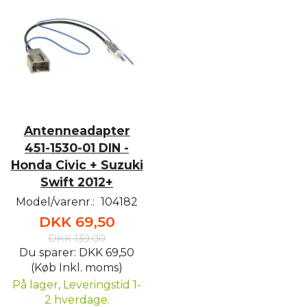
Antenneadapter
451-1530-01 DIN -
Honda Civic + Suzuki
Swift 2012+
Model/varenr.:
104182
DKK 69,50
DKK 139,00
Du sparer:
DKK 69,50
(Køb Inkl. moms)
På lager, Leveringstid 1-
2 hverdage.