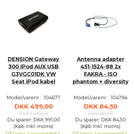
DENSION Gateway
Antenna adapter
300 iPod AUX USB
451-1524-88 2x
G3VGC01DK VW
FAKRA - ISO
Seat iPod kabel
phantom + diversity
Model/varenr.:
104677
Model/varenr.:
104794
DKK 499,00
DKK 84,50
DKK 1.490,00
DKK 169,00
Du sparer:
DKK 991,00
Du sparer:
DKK 84,50
(Køb Inkl. moms)
(Køb Inkl. moms)
På lager, Leveringstid 1-
På lager, Leveringstid 1-