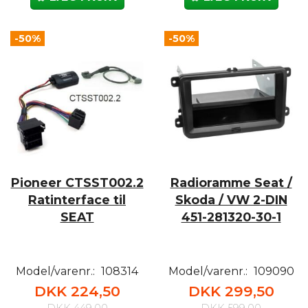
-50%
-50%
Pioneer CTSST002.2
Radioramme Seat /
Ratinterface til
Skoda / VW 2-DIN
SEAT
451-281320-30-1
Model/varenr.:
108314
Model/varenr.:
109090
DKK 224,50
DKK 299,50
DKK 449,00
DKK 599,00