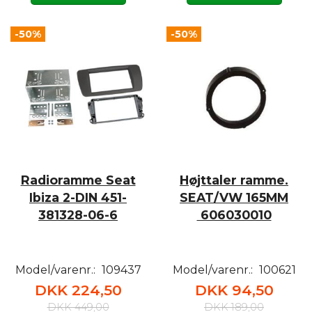
-50%
-50%
Radioramme Seat
Højttaler ramme.
Ibiza 2-DIN 451-
SEAT/VW 165MM
381328-06-6
606030010
Model/varenr.:
109437
Model/varenr.:
100621
DKK 224,50
DKK 94,50
DKK 449,00
DKK 189,00