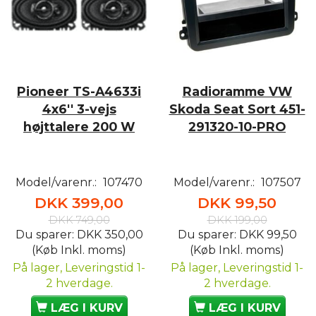
Pioneer TS-A4633i
Radioramme VW
4x6'' 3-vejs
Skoda Seat Sort 451-
højttalere 200 W
291320-10-PRO
Model/varenr.:
107470
Model/varenr.:
107507
DKK 399,00
DKK 99,50
DKK 749,00
DKK 199,00
Du sparer:
DKK 350,00
Du sparer:
DKK 99,50
(Køb Inkl. moms)
(Køb Inkl. moms)
På lager, Leveringstid 1-
På lager, Leveringstid 1-
2 hverdage.
2 hverdage.
LÆG I KURV
LÆG I KURV