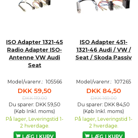
ISO Adapter 1321-45
ISO Adapter 451-
Radio Adapter ISO-
1321-46 Audi / VW /
Antenne VW Audi
Seat / Skoda Passiv
Seat
Model/varenr.:
105566
Model/varenr.:
107265
DKK 59,50
DKK 84,50
DKK 119,00
DKK 169,00
Du sparer:
DKK 59,50
Du sparer:
DKK 84,50
(Køb Inkl. moms)
(Køb Inkl. moms)
På lager, Leveringstid 1-
På lager, Leveringstid 1-
2 hverdage.
2 hverdage.
LÆG I KURV
LÆG I KURV