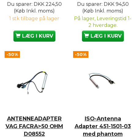
Du sparer:
DKK 224,50
Du sparer:
DKK 94,50
(Køb Inkl. moms)
(Køb Inkl. moms)
1 stk tilbage på lager
På lager, Leveringstid 1-
2 hverdage.
LÆG I KURV
LÆG I KURV
-50%
-50%
ANTENNEADAPTER
ISO-Antenna
VAG FACRA>50 OHM
Adapter 451-1501-03
D08552
med phantom