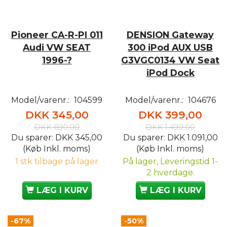
Pioneer CA-R-PI 011
DENSION Gateway
Audi VW SEAT
300 iPod AUX USB
1996-?
G3VGC0134 VW Seat
iPod Dock
Model/varenr.:
104599
Model/varenr.:
104676
DKK 345,00
DKK 399,00
DKK 690,00
DKK 1.490,00
Du sparer:
DKK 345,00
Du sparer:
DKK 1.091,00
(Køb Inkl. moms)
(Køb Inkl. moms)
1 stk tilbage på lager
På lager, Leveringstid 1-
2 hverdage.
LÆG I KURV
LÆG I KURV
-67%
-50%