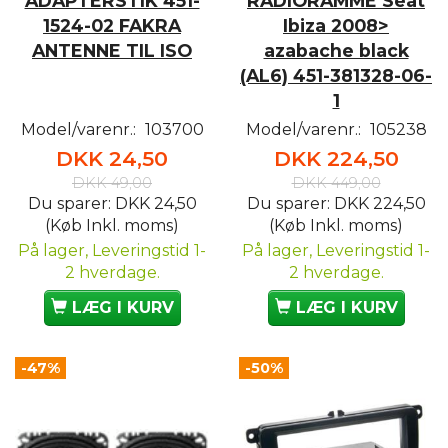
ADAPTERSTIK 451-
RADIORAMME Seat
1524-02 FAKRA
Ibiza 2008>
ANTENNE TIL ISO
azabache black
(AL6) 451-381328-06-
1
Model/varenr.:
103700
Model/varenr.:
105238
DKK 24,50
DKK 224,50
DKK 49,00
DKK 449,00
Du sparer:
DKK 24,50
Du sparer:
DKK 224,50
(Køb Inkl. moms)
(Køb Inkl. moms)
På lager, Leveringstid 1-
På lager, Leveringstid 1-
2 hverdage.
2 hverdage.
LÆG I KURV
LÆG I KURV
-47%
-50%