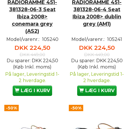
RADIORAMME 451-
RADIORAMME 451-
381328-06-3 Seat
381328-06-4 Seat
Ibiza 2008>
Ibiza 2008> dublin
conemara grey
grey (AM1)
(AS2)
Model/varenr.:
105240
Model/varenr.:
105241
DKK 224,50
DKK 224,50
DKK 449,00
DKK 449,00
Du sparer:
DKK 224,50
Du sparer:
DKK 224,50
(Køb Inkl. moms)
(Køb Inkl. moms)
På lager, Leveringstid 1-
På lager, Leveringstid 1-
2 hverdage.
2 hverdage.
LÆG I KURV
LÆG I KURV
-50%
-50%