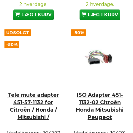
2 hverdage.
2 hverdage.
LÆG I KURV
LÆG I KURV
UDSOLGT
-50%
-50%
Tele mute adapter
ISO Adapter 451-
451-57-1132 for
1132-02 Citroën
Citroën / Honda /
Honda Mitsubishi
Mitsubishi /
Peugeot