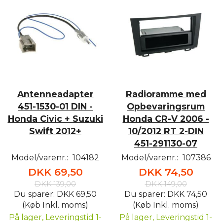
Antenneadapter
Radioramme med
451-1530-01 DIN -
Opbevaringsrum
Honda Civic + Suzuki
Honda CR-V 2006 -
Swift 2012+
10/2012 RT 2-DIN
451-291130-07
Model/varenr.:
104182
Model/varenr.:
107386
DKK 69,50
DKK 74,50
DKK 139,00
DKK 149,00
Du sparer:
DKK 69,50
Du sparer:
DKK 74,50
(Køb Inkl. moms)
(Køb Inkl. moms)
På lager, Leveringstid 1-
På lager, Leveringstid 1-