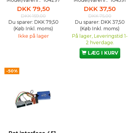
Model/varenr.:
104297
Model/varenr.:
104591
DKK 79,50
DKK 37,50
DKK 159,00
DKK 75,00
Du sparer:
DKK 79,50
Du sparer:
DKK 37,50
(Køb Inkl. moms)
(Køb Inkl. moms)
Ikke på lager
På lager, Leveringstid 1-
2 hverdage.
LÆG I KURV
-50%