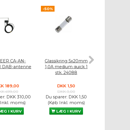
-50%
-50%
EER CA-AN-
Glassikring 5x20mm
Glassikrin
1 DAB-antenne
1,0A medium quick 1
10A medium qu
stk. 24088
2408
K 189,00
DKK 1,50
DKK 1,
KK 499,00
DKK 3,00
DKK 3,
er:
DKK 310,00
Du sparer:
DKK 1,50
Du sparer:
D
 Inkl. moms)
(Køb Inkl. moms)
(Køb Inkl.
ÆG I KURV
LÆG I KURV
LÆG I