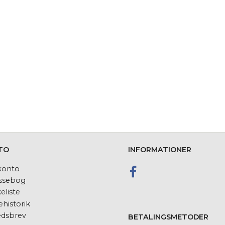
TO
INFORMATIONER
konto
ssebog
eliste
historik
dsbrev
BETALINGSMETODER