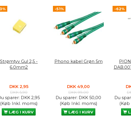
50%
-51%
-62%
Strømtyv Gul 2,5 -
Phono kabel Grøn 5m
PION
6.0mm2
DAB.00
DKK 2,95
DKK 49,00
DK
DKK 5,90
DKK 99,00
D
Du sparer:
DKK 2,95
Du sparer:
DKK 50,00
Du spar
(Køb Inkl. moms)
(Køb Inkl. moms)
(Køb
LÆG I KURV
LÆG I KURV
L