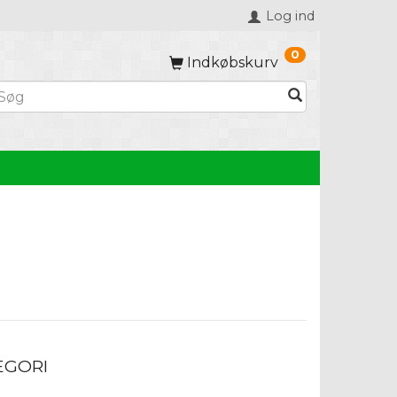
Log ind
0
Indkøbskurv
EGORI