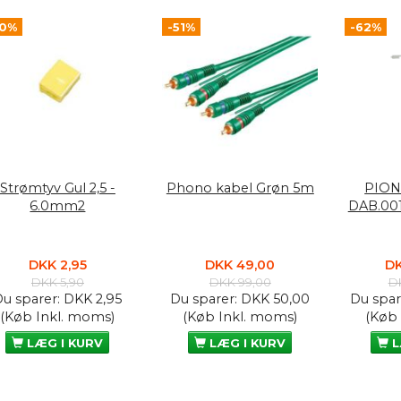
50%
-51%
-62%
Strømtyv Gul 2,5 -
Phono kabel Grøn 5m
PION
6.0mm2
DAB.00
DKK 2,95
DKK 49,00
DK
DKK 5,90
DKK 99,00
D
Du sparer:
DKK 2,95
Du sparer:
DKK 50,00
Du spar
(Køb Inkl. moms)
(Køb Inkl. moms)
(Køb
LÆG I KURV
LÆG I KURV
L