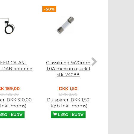
-50%
-50%
EER CA-AN-
Glassikring 5x20mm
Glassikrin
1 DAB-antenne
1,0A medium quick 1
10A medium qu
stk. 24088
2408
K 189,00
DKK 1,50
DKK 1,
KK 499,00
DKK 3,00
DKK 3,
er:
DKK 310,00
Du sparer:
DKK 1,50
Du sparer:
D
 Inkl. moms)
(Køb Inkl. moms)
(Køb Inkl.
ÆG I KURV
LÆG I KURV
LÆG I