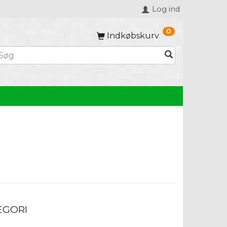
Log ind
0
Indkøbskurv
EGORI