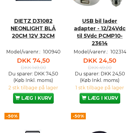
DIETZ D31082
USB bil lader
NEONLIGHT BLÅ
adapter - 12/24Vdc
20CM 12V 32CM
til 5Vdc PCMP10-
23614
Model/varenr.:
100940
Model/varenr.:
102314
DKK 74,50
DKK 24,50
DKK 149,00
DKK 49,00
Du sparer:
DKK 74,50
Du sparer:
DKK 24,50
(Køb Inkl. moms)
(Køb Inkl. moms)
2 stk tilbage på lager
1 stk tilbage på lager
LÆG I KURV
LÆG I KURV
-50%
-50%