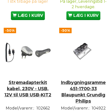
1 stk tilbage på lager
På lager, Leveringstid 1-
2 hverdage.
LÆG I KURV
LÆG I KURV
-50%
-50%
Strømadapterkit
Indbygningsramme
kabel, 230V - USB,
451-1700-33
12V til USB USB-KIT2
Blaupunkt Grundig
Philips
Model/varenr.:
102662
Model/varenr.:
104922