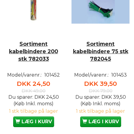
Sortiment
Sortiment
kabelbindere 200
kabelbindere 75 stk
stk 782033
782045
Model/varenr.:
101452
Model/varenr.:
101453
DKK 24,50
DKK 39,50
DKK 49,00
DKK 79,00
Du sparer:
DKK 24,50
Du sparer:
DKK 39,50
(Køb Inkl. moms)
(Køb Inkl. moms)
1 stk tilbage på lager
1 stk tilbage på lager
LÆG I KURV
LÆG I KURV