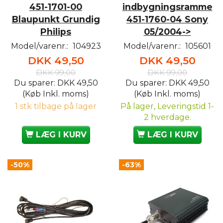
451-1701-00
indbygningsramme
Blaupunkt Grundig
451-1760-04 Sony
Philips
05/2004->
Model/varenr.:
104923
Model/varenr.:
105601
DKK 49,50
DKK 49,50
DKK 99,00
DKK 99,00
Du sparer:
DKK 49,50
Du sparer:
DKK 49,50
(Køb Inkl. moms)
(Køb Inkl. moms)
1 stk tilbage på lager
På lager, Leveringstid 1-
2 hverdage.
LÆG I KURV
LÆG I KURV
-50%
-63%