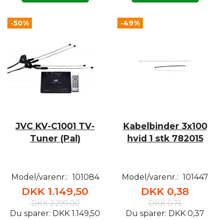
-50%
-49%
JVC KV-C1001 TV-
Kabelbinder 3x100
Tuner (Pal)
hvid 1 stk 782015
Model/varenr.:
101084
Model/varenr.:
101447
DKK 1.149,50
DKK 0,38
DKK 2.299,00
DKK 0,75
Du sparer:
DKK 1.149,50
Du sparer:
DKK 0,37