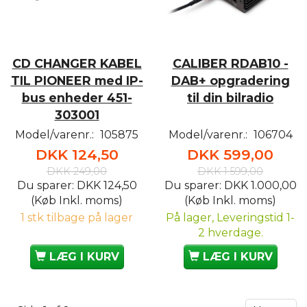
CD CHANGER KABEL
CALIBER RDAB10 -
TIL PIONEER med IP-
DAB+ opgradering
bus enheder 451-
til din bilradio
303001
Model/varenr.:
105875
Model/varenr.:
106704
DKK 124,50
DKK 599,00
DKK 249,00
DKK 1.599,00
Du sparer:
DKK 124,50
Du sparer:
DKK 1.000,00
(Køb Inkl. moms)
(Køb Inkl. moms)
1 stk tilbage på lager
På lager, Leveringstid 1-
2 hverdage.
LÆG I KURV
LÆG I KURV