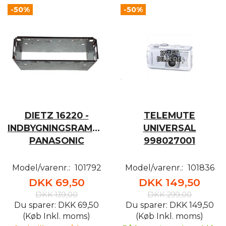
-50%
-50%
DIETZ 16220 -
TELEMUTE
INDBYGNINGSRAMME
UNIVERSAL
PANASONIC
998027001
Model/varenr.:
101792
Model/varenr.:
101836
DKK 69,50
DKK 149,50
DKK 139,00
DKK 299,00
Du sparer:
DKK 69,50
Du sparer:
DKK 149,50
(Køb Inkl. moms)
(Køb Inkl. moms)