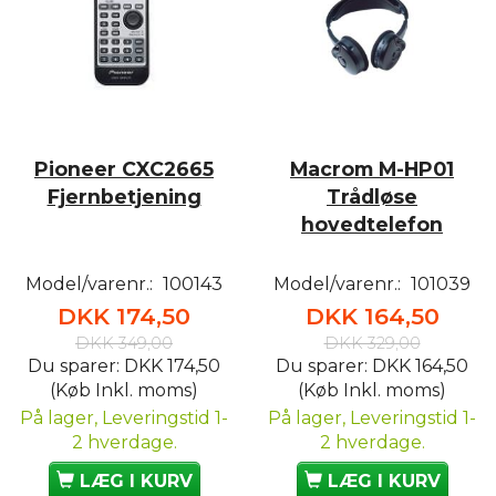
Pioneer CXC2665
Macrom M-HP01
Fjernbetjening
Trådløse
hovedtelefon
Model/varenr.:
100143
Model/varenr.:
101039
DKK 174,50
DKK 164,50
DKK 349,00
DKK 329,00
Du sparer:
DKK 174,50
Du sparer:
DKK 164,50
(Køb Inkl. moms)
(Køb Inkl. moms)
På lager, Leveringstid 1-
På lager, Leveringstid 1-
2 hverdage.
2 hverdage.
LÆG I KURV
LÆG I KURV