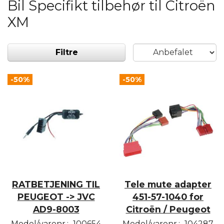
Bil Specifikt tilbehør til Citroën
XM
Filtre
-50%
-50%
RATBETJENING TIL
Tele mute adapter
PEUGEOT -> JVC
451-57-1040 for
AD9-8003
Citroën / Peugeot
Model/varenr.:
100654
Model/varenr.:
104287