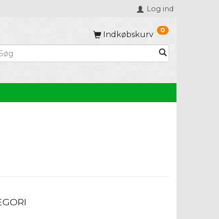
Log ind
0
Indkøbskurv
EGORI