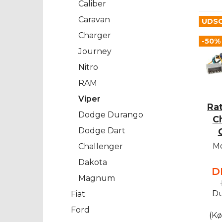
Caliber
Caravan
UDS
Charger
-50%
Journey
Nitro
RAM
Viper
Rat
Dodge Durango
Ch
Dodge Dart
Mo
Challenger
Dakota
D
Magnum
Du
Fiat
Ford
(Kø