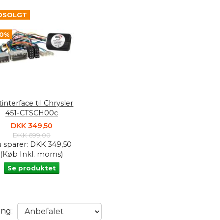
DSOLGT
50%
interface til Chrysler
451-CTSCH00c
DKK 349,50
DKK 699,00
 sparer:
DKK 349,50
(Køb Inkl. moms)
Se produktet
ing: