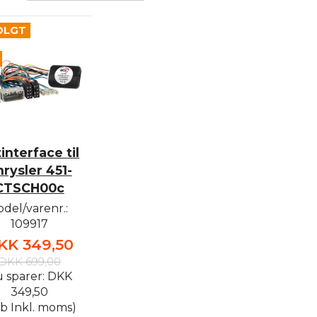
OLGT
interface til
rysler 451-
CTSCH00c
del/varenr.:
109917
KK 349,50
DKK 699,00
 sparer:
DKK
349,50
b Inkl. moms)