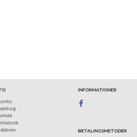
TO
INFORMATIONER
konto
ssebog
eliste
historik
dsbrev
BETALINGSMETODER