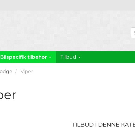
Bilspecifik tilbehør
Tilbud
odge
Viper
per
TILBUD I DENNE KAT