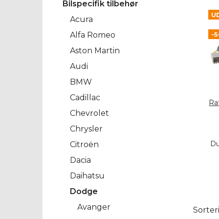
Bilspecifik tilbehør
U
Acura
-
Alfa Romeo
Aston Martin
Audi
BMW
Cadillac
Rat
Chevrolet
Chrysler
Du
Citroën
Dacia
Daihatsu
Dodge
Avanger
Sorter