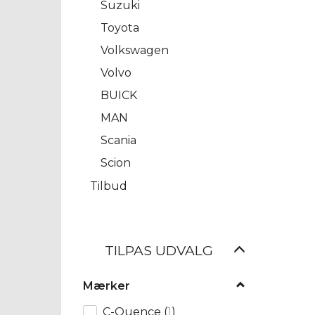
Suzuki
Toyota
Volkswagen
Volvo
BUICK
MAN
Scania
Scion
Tilbud
Skifte
TILPAS UDVALG
filter
Mærker
C-Quence
(
1
)