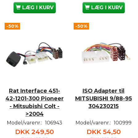
LÆG I KURV
LÆG I KURV
-50%
-50%
Rat Interface 451-
ISO Adapter til
42-1201-300 Pioneer
MITSUBISHI 9/88-95
- Mitsubishi Colt -
304230215
>2004
Model/varenr.:
106943
Model/varenr.:
100999
DKK 249,50
DKK 54,50