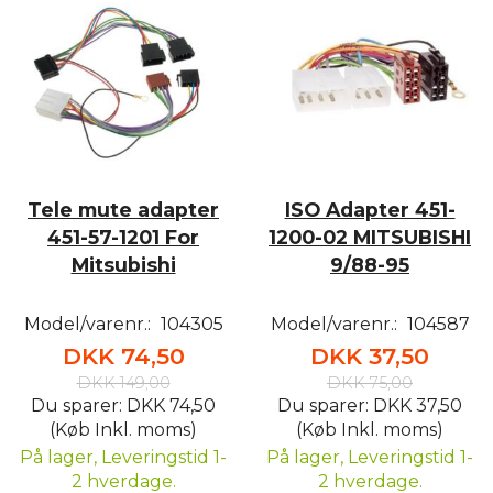
Tele mute adapter
ISO Adapter 451-
451-57-1201 For
1200-02 MITSUBISHI
Mitsubishi
9/88-95
Model/varenr.:
104305
Model/varenr.:
104587
DKK 74,50
DKK 37,50
DKK 149,00
DKK 75,00
Du sparer:
DKK 74,50
Du sparer:
DKK 37,50
(Køb Inkl. moms)
(Køb Inkl. moms)
På lager, Leveringstid 1-
På lager, Leveringstid 1-
2 hverdage.
2 hverdage.