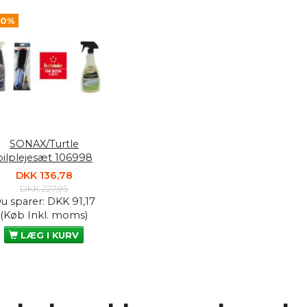
40%
SONAX/Turtle
bilplejesæt 106998
DKK 136,78
DKK 227,95
u sparer:
DKK 91,17
(Køb Inkl. moms)
LÆG I KURV