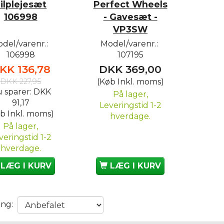
ilplejesæt
Perfect Wheels
106998
- Gavesæt -
VP3SW
del/varenr.:
Model/varenr.:
106998
107195
KK 136,78
DKK 369,00
DKK 227,95
(Køb Inkl. moms)
 sparer:
DKK
På lager,
91,17
Leveringstid 1-2
b Inkl. moms)
hverdage.
På lager,
veringstid 1-2
hverdage.
LÆG I KURV
LÆG I KURV
ing: