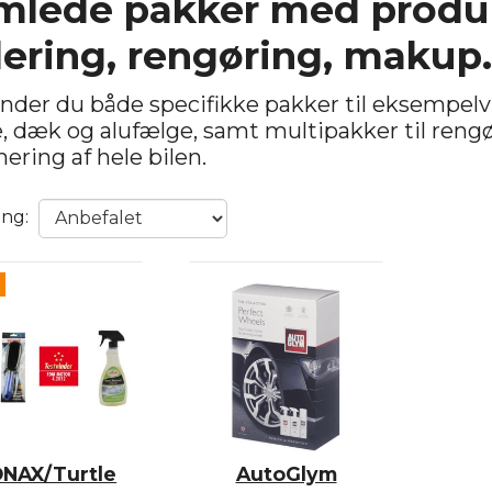
mlede pakker med produkte
lering, rengøring, makup.
inder du både specifikke pakker til eksempelvis
, dæk og alufælge, samt multipakker til reng
ering af hele bilen.
ing:
NAX/Turtle
AutoGlym