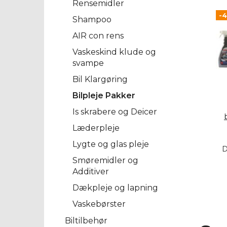
Rensemidler
-
Shampoo
AIR con rens
Vaskeskind klude og
svampe
Bil Klargøring
Bilpleje Pakker
Is skrabere og Deicer
Læderpleje
Lygte og glas pleje
D
Smøremidler og
Additiver
Dækpleje og lapning
Vaskebørster
Biltilbehør