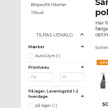
Sa
Bilspecifik tilbehør
po
Tilbud
Her f
fælge
optim
Skifte
TILPAS UDVALG
filter
Mærker
Sorter
AutoGlym
(
1
)
-40%
Prisniveau
På lager, Leveringstid 1-2
hverdage.
SO
på lager
(
2
)