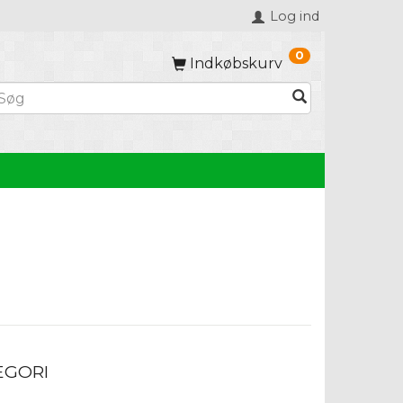
Log ind
0
Indkøbskurv
EGORI