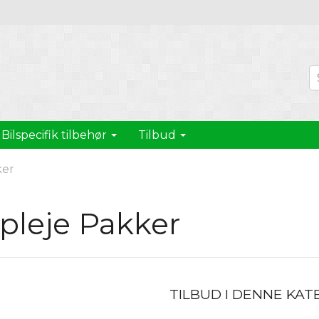
Bilspecifik tilbehør
Tilbud
ker
lpleje Pakker
TILBUD I DENNE KAT