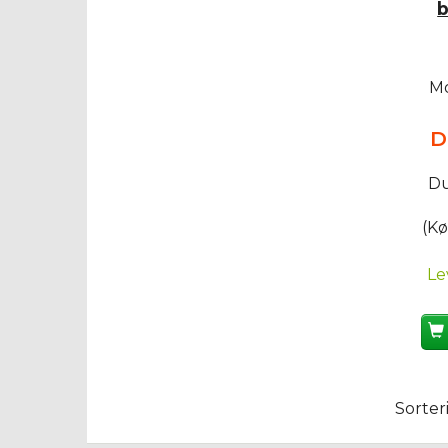
b
Mo
D
Du
(Kø
Le
Sorter