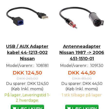
USB / AUX Adapter
Antenneadapter
kabel 44-1213-002
Nissan 1987 -> 2006
Nissan
451-1510-01
Model/varenr.:
108181
Model/varenr.:
109130
DKK 124,50
DKK 44,50
DKK 249,00
DKK 89,00
Du sparer:
DKK 124,50
Du sparer:
DKK 44,50
(Køb Inkl. moms)
(Køb Inkl. moms)
På lager, Leveringstid 1-
1 stk tilbage på lager
2 hverdage.
LÆG I KURV
LÆG I KURV