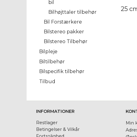
bil
25 cm
Bilhøjttaler tilbehør
Bil Forstærkere
Bilstereo pakker
Bilstereo Tilbehør
Bilpleje
Biltilbehør
Bilspecifik tilbehør
Tilbud
INFORMATIONER
KON
Restlager
Min 
Betingelser & Vilkår
Adre
Fortrolighed