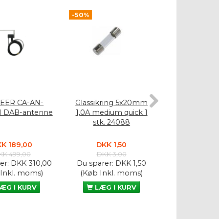
-50%
-50%
EER CA-AN-
Glassikring 5x20mm
Glassikrin
1 DAB-antenne
1,0A medium quick 1
10A medium qu
stk. 24088
2408
K 189,00
DKK 1,50
DKK 1,
KK 499,00
DKK 3,00
DKK 3,
er:
DKK 310,00
Du sparer:
DKK 1,50
Du sparer:
D
 Inkl. moms)
(Køb Inkl. moms)
(Køb Inkl.
ÆG I KURV
LÆG I KURV
LÆG I