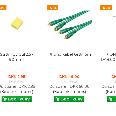
50%
-51%
-62%
Strømtyv Gul 2,5 -
Phono kabel Grøn 5m
PION
6.0mm2
DAB.00
DKK 2,95
DKK 49,00
DK
DKK 5,90
DKK 99,00
D
Du sparer:
DKK 2,95
Du sparer:
DKK 50,00
Du spar
(Køb Inkl. moms)
(Køb Inkl. moms)
(Køb
LÆG I KURV
LÆG I KURV
L