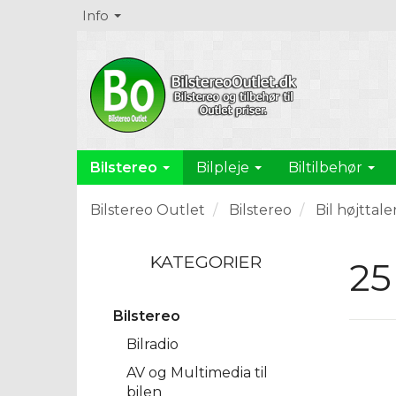
Info
Bilstereo
Bilpleje
Biltilbehør
Bilstereo Outlet
Bilstereo
Bil højttale
KATEGORIER
25
Bilstereo
Bilradio
AV og Multimedia til
bilen