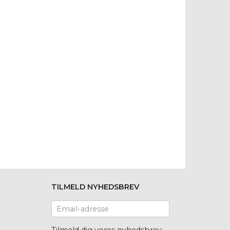
TILMELD NYHEDSBREV
Email-
adresse