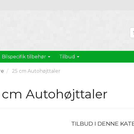
Bilspecifik tilbehør
Tilbud
re
25 cm Autohøjttaler
 cm Autohøjttaler
TILBUD I DENNE KAT