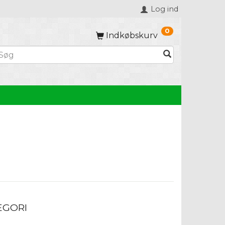
Log ind
0
Indkøbskurv
EGORI