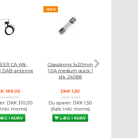
-50%
-50%
EER CA-AN-
Glassikring 5x20mm
Glassikrin
1 DAB-antenne
1,0A medium quick 1
10A medium qu
stk. 24088
2408
K 189,00
DKK 1,50
DKK 1,
KK 499,00
DKK 3,00
DKK 3,
er:
DKK 310,00
Du sparer:
DKK 1,50
Du sparer:
D
 Inkl. moms)
(Køb Inkl. moms)
(Køb Inkl.
ÆG I KURV
LÆG I KURV
LÆG I