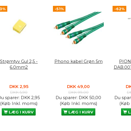
50%
-51%
-62%
Strømtyv Gul 2,5 -
Phono kabel Grøn 5m
PION
6.0mm2
DAB.00
DKK 2,95
DKK 49,00
DK
DKK 5,90
DKK 99,00
D
Du sparer:
DKK 2,95
Du sparer:
DKK 50,00
Du spar
(Køb Inkl. moms)
(Køb Inkl. moms)
(Køb
LÆG I KURV
LÆG I KURV
L