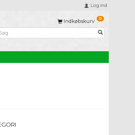
Log ind
0
Indkøbskurv
EGORI