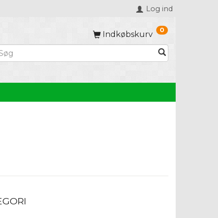
Log ind
0
Indkøbskurv
EGORI