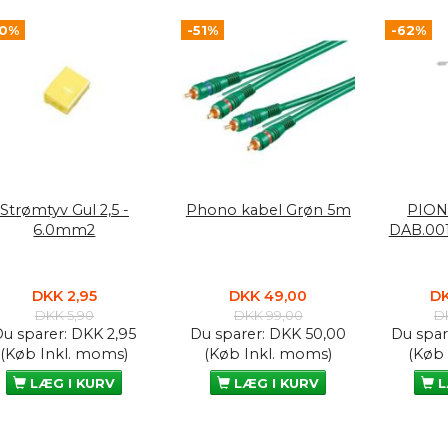
50%
-51%
-62%
Strømtyv Gul 2,5 -
Phono kabel Grøn 5m
PION
6.0mm2
DAB.00
DKK 2,95
DKK 49,00
DK
DKK 5,90
DKK 99,00
D
Du sparer:
DKK 2,95
Du sparer:
DKK 50,00
Du spar
(Køb Inkl. moms)
(Køb Inkl. moms)
(Køb
LÆG I KURV
LÆG I KURV
L