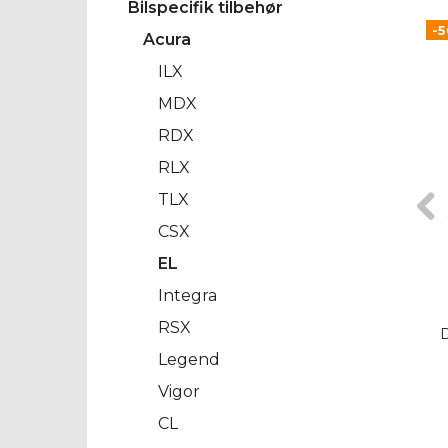
Bilspecifik tilbehør
-
Acura
ILX
MDX
RDX
RLX
TLX
CSX
EL
Integra
RSX
Legend
Vigor
CL