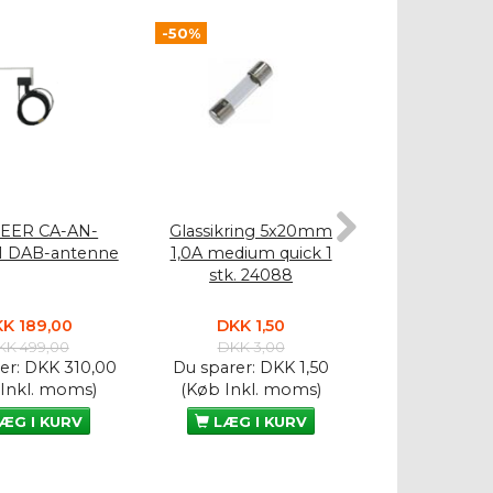
-50%
-50%
EER CA-AN-
Glassikring 5x20mm
Glassikrin
1 DAB-antenne
1,0A medium quick 1
10A medium qu
stk. 24088
2408
K 189,00
DKK 1,50
DKK 1,
KK 499,00
DKK 3,00
DKK 3,
er:
DKK 310,00
Du sparer:
DKK 1,50
Du sparer:
D
 Inkl. moms)
(Køb Inkl. moms)
(Køb Inkl.
ÆG I KURV
LÆG I KURV
LÆG I