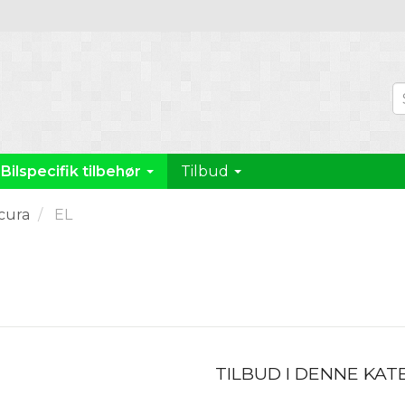
Bilspecifik tilbehør
Tilbud
cura
EL
TILBUD I DENNE KAT