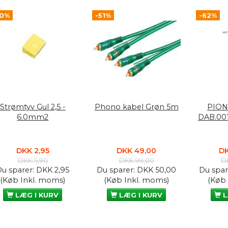
50%
-51%
-62%
Strømtyv Gul 2,5 -
Phono kabel Grøn 5m
PION
6.0mm2
DAB.00
DKK 2,95
DKK 49,00
DK
DKK 5,90
DKK 99,00
D
Du sparer:
DKK 2,95
Du sparer:
DKK 50,00
Du spar
(Køb Inkl. moms)
(Køb Inkl. moms)
(Køb
LÆG I KURV
LÆG I KURV
L