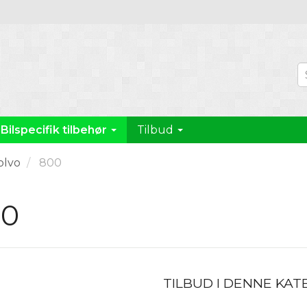
Bilspecifik tilbehør
Tilbud
olvo
800
00
TILBUD I DENNE KAT