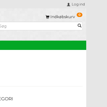
Log ind
0
Indkøbskurv
EGORI