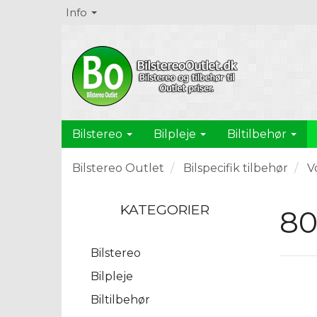
Info
Bilstereo
Bilpleje
Biltilbehør
Bilstereo Outlet
Bilspecifik tilbehør
V
KATEGORIER
8
Bilstereo
Bilpleje
Biltilbehør