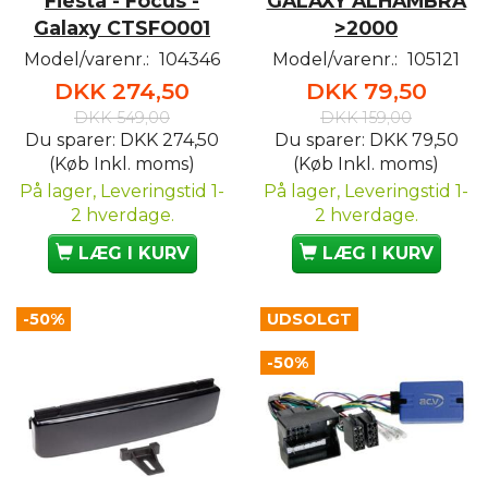
Fiesta - Focus -
GALAXY ALHAMBRA
Galaxy CTSFO001
>2000
Model/varenr.:
104346
Model/varenr.:
105121
DKK 274,50
DKK 79,50
DKK 549,00
DKK 159,00
Du sparer:
DKK 274,50
Du sparer:
DKK 79,50
(Køb Inkl. moms)
(Køb Inkl. moms)
På lager, Leveringstid 1-
På lager, Leveringstid 1-
2 hverdage.
2 hverdage.
LÆG I KURV
LÆG I KURV
-50%
UDSOLGT
-50%