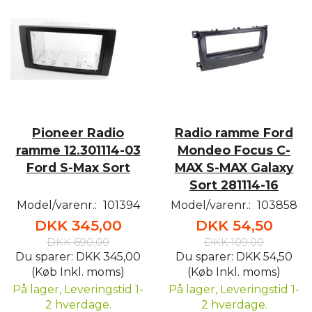
Pioneer Radio
Radio ramme Ford
ramme 12.301114-03
Mondeo Focus C-
Ford S-Max Sort
MAX S-MAX Galaxy
Sort 281114-16
Model/varenr.:
101394
Model/varenr.:
103858
DKK 345,00
DKK 54,50
DKK 690,00
DKK 109,00
Du sparer:
DKK 345,00
Du sparer:
DKK 54,50
(Køb Inkl. moms)
(Køb Inkl. moms)
På lager, Leveringstid 1-
På lager, Leveringstid 1-
2 hverdage.
2 hverdage.