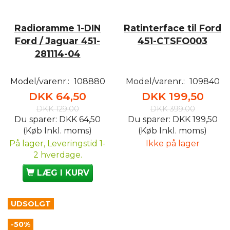
Radioramme 1-DIN
Ratinterface til Ford
Ford / Jaguar 451-
451-CTSFO003
281114-04
Model/varenr.:
108880
Model/varenr.:
109840
DKK 64,50
DKK 199,50
DKK 129,00
DKK 399,00
Du sparer:
DKK 64,50
Du sparer:
DKK 199,50
(Køb Inkl. moms)
(Køb Inkl. moms)
På lager, Leveringstid 1-
Ikke på lager
2 hverdage.
LÆG I KURV
UDSOLGT
-50%