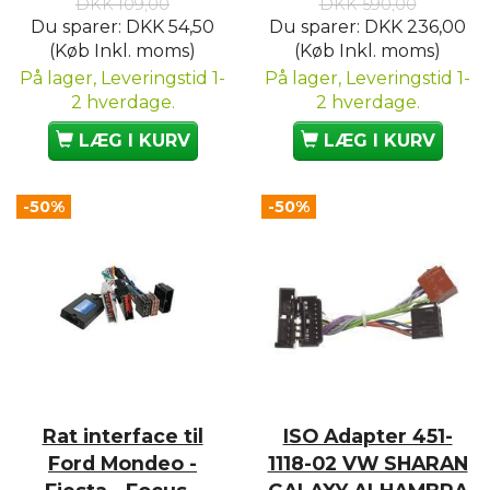
DKK 109,00
DKK 590,00
Du sparer:
DKK 54,50
Du sparer:
DKK 236,00
(Køb Inkl. moms)
(Køb Inkl. moms)
På lager, Leveringstid 1-
På lager, Leveringstid 1-
2 hverdage.
2 hverdage.
LÆG I KURV
LÆG I KURV
-50%
-50%
Rat interface til
ISO Adapter 451-
Ford Mondeo -
1118-02 VW SHARAN