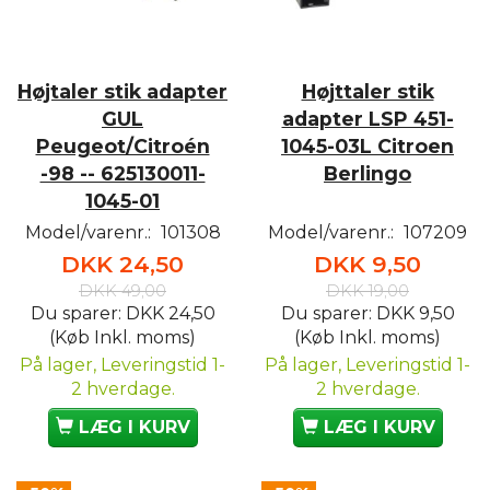
Højtaler stik adapter
Højttaler stik
GUL
adapter LSP 451-
Peugeot/Citroén
1045-03L Citroen
-98 -- 625130011-
Berlingo
1045-01
Model/varenr.:
101308
Model/varenr.:
107209
DKK 24,50
DKK 9,50
DKK 49,00
DKK 19,00
Du sparer:
DKK 24,50
Du sparer:
DKK 9,50
(Køb Inkl. moms)
(Køb Inkl. moms)
På lager, Leveringstid 1-
På lager, Leveringstid 1-
2 hverdage.
2 hverdage.
LÆG I KURV
LÆG I KURV