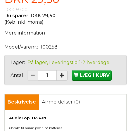
DKK 59,00
Du sparer:
DKK 29,50
(Køb Inkl. moms)
Mere information
Model/varenr.:
100258
Lager:
På lager, Leveringstid 1-2 hverdage.
Antal
LÆG I KURV
Beskrivelse
Anmeldelser (0)
AudioTop TP-41N
Clambs til minus polen på batteriet