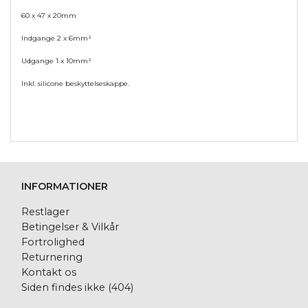
60 x 47 x 20mm
Indgange 2 x 6mm²
Udgange 1 x 10mm²
Inkl. silicone beskyttelseskappe.
INFORMATIONER
Restlager
Betingelser & Vilkår
Fortrolighed
Returnering
Kontakt os
Siden findes ikke (404)