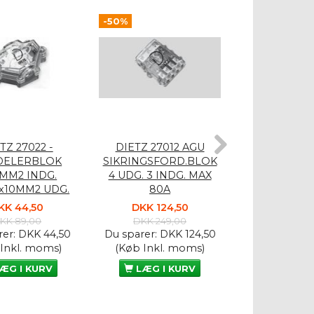
-50%
-50%
TZ 27022 -
DIETZ 27012 AGU
C-Quence
DELERBLOK
SIKRINGSFORD.BLOK
30.400
5MM2 INDG.
4 UDG. 3 INDG. MAX
Batteritermi
2x10MM2 UDG.
80A
1x35 1x20
KK 44,50
DKK 124,50
DKK 44
KK 89,00
DKK 249,00
DKK 89
rer:
DKK 44,50
Du sparer:
DKK 124,50
Du sparer:
D
 Inkl. moms)
(Køb Inkl. moms)
(Køb Inkl.
ÆG I KURV
LÆG I KURV
LÆG I