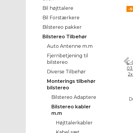
Bil højttalere
-
Bil Forstærkere
Bilstereo pakker
Bilstereo Tilbehør
Auto Antenne m.m
Fjernbetjening til
bilstereo
C-
03
Diverse Tilbehør
2
Monterings tilbehør
bilstereo
Bilstereo Adaptere
D
Bilstereo kabler
m.m
Højttalerkabler
Kabel sæt