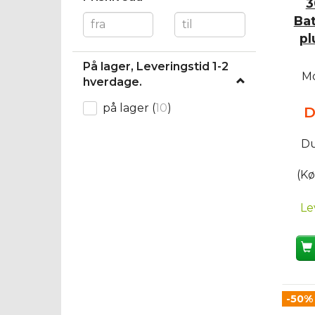
3
Bat
pl
På lager, Leveringstid 1-2
Mo
hverdage.
på lager
(
10
)
D
Du
(Kø
Le
-50%