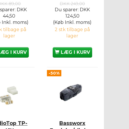
DKK 89,00
DKK 249,00
sparer:
DKK
Du sparer:
DKK
44,50
124,50
 Inkl. moms)
(Køb Inkl. moms)
tk tilbage på
2 stk tilbage på
lager
lager
LÆG I KURV
LÆG I KURV
-50%
dioTop TP-
Bassworx