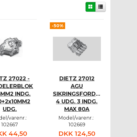
-50%
TZ 27022 -
DIETZ 27012
DELERBLOK
AGU
5MM2 INDG.
SIKRINGSFORD.BLOK
0+2x10MM2
4 UDG. 3 INDG.
UDG.
MAX 80A
el/varenr.:
Model/varenr.:
102667
102669
KK 44,50
DKK 124,50