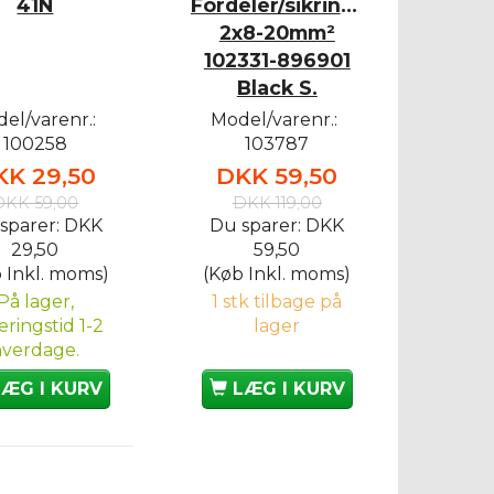
41N
Fordeler/sikringsboks
2x8-20mm²
102331-896901
Black S.
el/varenr.:
Model/varenr.:
100258
103787
KK 29,50
DKK 59,50
DKK 59,00
DKK 119,00
sparer:
DKK
Du sparer:
DKK
29,50
59,50
 Inkl. moms)
(Køb Inkl. moms)
På lager,
1 stk tilbage på
eringstid 1-2
lager
hverdage.
LÆG I KURV
LÆG I KURV