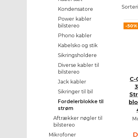
Sorter
Kondensatore
Power kabler
bilstereo
-50%
Phono kabler
Kabelsko og stik
Sikringsholdere
Diverse kabler til
bilstereo
C-
Jack kabler
3
Sikringer til bil
St
Fordelerblokke til
bl
strøm
Aftrækker nøgler til
Mo
bilstereo
D
Mikrofoner