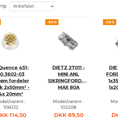
ing:
-50%
-50%
Quence 451-
DIETZ 27011 -
DIE
0.3602-03
MINI ANL
FOR
røm fordeler
SIKRINGFORD.BLOK
1x3
ok 2x50mm² -
MAX 80A
1x2
4x 20mm²
del/varenr.:
Model/varenr.:
Mod
106032
102208
KK 114,50
DKK 89,50
D