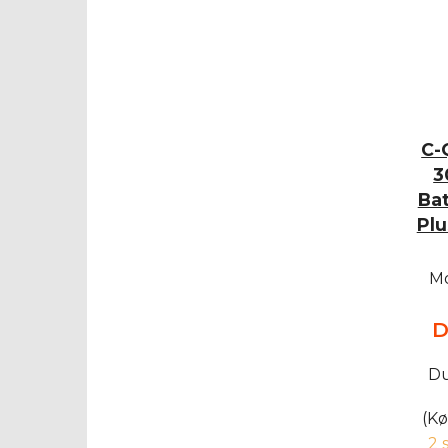
C-
3
Bat
Plu
Mo
D
Du
(Kø
2 