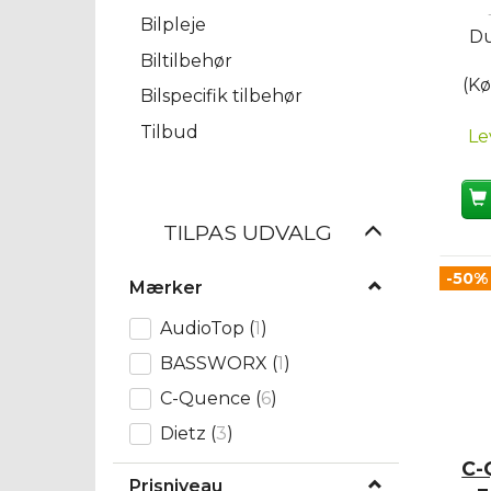
Bilpleje
Du
Biltilbehør
(Kø
Bilspecifik tilbehør
Tilbud
Le
Skifte
TILPAS UDVALG
filter
-50%
Mærker
AudioTop
(
1
)
BASSWORX
(
1
)
C-Quence
(
6
)
Dietz
(
3
)
C-
Prisniveau