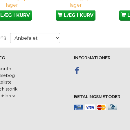
lager
lager
LÆG I KURV
LÆG I KURV
ing:
TO
INFORMATIONER
konto
ssebog
eliste
historik
dsbrev
BETALINGSMETODER