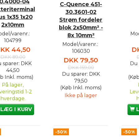
0.4000-04
C-Quence 451-
teriterminal
30.3601-02
us 1x35 1x20
Strøm fordeler
2x10mm
blok 2x50mm² -
del/varenr.:
Mod
8x 10mm²
104799
Model/varenr.:
KK 44,50
D
106030
DKK 89,00
DKK 79,50
 sparer:
DKK
Du 
DKK 159,00
44,50
Du sparer:
DKK
b Inkl. moms)
(Køb
79,50
På lager,
(Køb Inkl. moms)
veringstid 1-2
Lev
Ikke på lager
hverdage.
LÆG I KURV
-50%
-50%