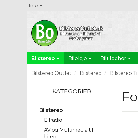
Info
Bilstereo
Bilpleje
Biltilbehør
Bilstereo Outlet
Bilstereo
Bilstereo T
KATEGORIER
Fo
Bilstereo
Bilradio
AV og Multimedia til
bilen