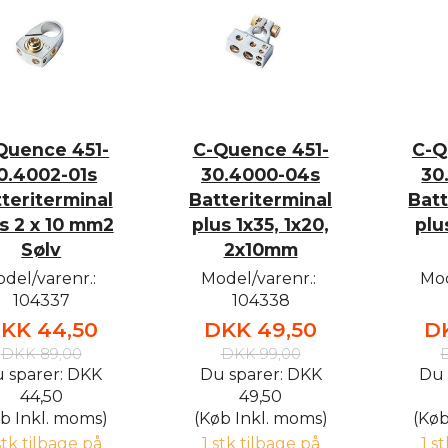
Quence 451-
C-Quence 451-
C-Q
0.4002-01s
30.4000-04s
30
teriterminal
Batteriterminal
Batt
s 2 x 10 mm2
plus 1x35, 1x20,
plu
Sølv
2x10mm
del/varenr.:
Model/varenr.:
Mod
104337
104338
KK 44,50
DKK 49,50
D
DKK 89,00
DKK 99,00
 sparer:
DKK
Du sparer:
DKK
Du 
44,50
49,50
b Inkl. moms)
(Køb Inkl. moms)
(Køb
stk tilbage på
1 stk tilbage på
1 s