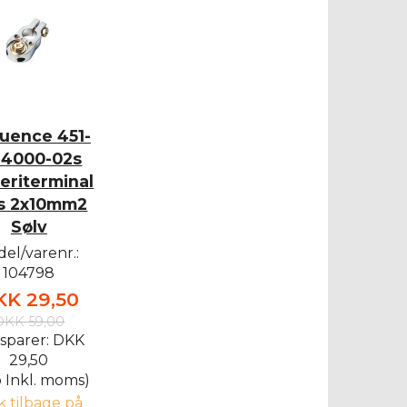
uence 451-
.4000-02s
eriterminal
s 2x10mm2
Sølv
el/varenr.:
104798
KK 29,50
DKK 59,00
sparer:
DKK
29,50
 Inkl. moms)
tk tilbage på