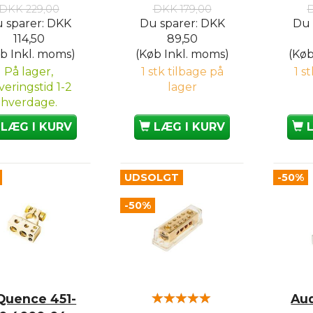
DKK 229,00
DKK 179,00
 sparer:
DKK
Du sparer:
DKK
Du 
114,50
89,50
b Inkl. moms)
(Køb Inkl. moms)
(Køb
På lager,
1 stk tilbage på
1 s
veringstid 1-2
lager
hverdage.
LÆG I KURV
LÆG I KURV
UDSOLGT
-50%
-50%
Quence 451-
Au