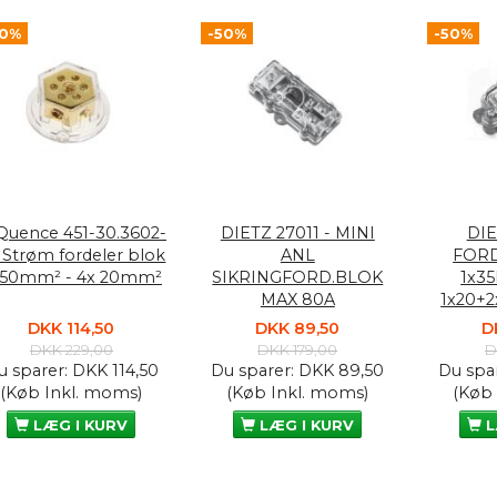
50%
-50%
-50%
Quence 451-30.3602-
DIETZ 27011 - MINI
DIE
 Strøm fordeler blok
ANL
FOR
x50mm² - 4x 20mm²
SIKRINGFORD.BLOK
1x3
MAX 80A
1x20+
DKK 114,50
DKK 89,50
D
DKK 229,00
DKK 179,00
D
u sparer:
DKK 114,50
Du sparer:
DKK 89,50
Du spa
(Køb Inkl. moms)
(Køb Inkl. moms)
(Køb
LÆG I KURV
LÆG I KURV
L