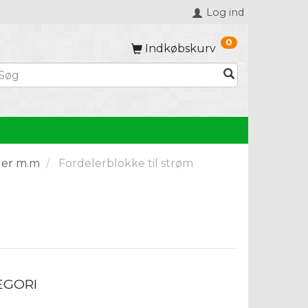
Log ind
0
Indkøbskurv
ler m.m
Fordelerblokke til strøm
EGORI