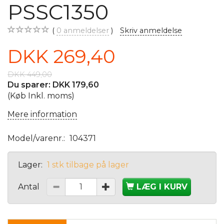
PSSC1350
0
anmeldelser
Skriv anmeldelse
DKK 269,40
DKK 449,00
Du sparer:
DKK 179,60
(Køb Inkl. moms)
Mere information
Model/varenr.:
104371
Lager:
1 stk tilbage på lager
Antal
LÆG I KURV