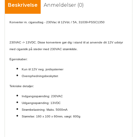
Beskrivelse
Anmeldelser (0)
Konverter m. cigarudtag - 230Vac til 12Vdc / 5A, 31039-PSSC1350
230VAC -> 13VDC. Disse konvertere gør dig i stand til at anvende dit 12V udstyr
med cigarstik på steder med 230VAC strømkilde.
Egenskaber:
Kun til 12V neg. jordsystemer
Overophedningsbeskyttet
Tekniske detaljer:
Indgangsspænding: 230VAC
Udgangsspænding: 13VDC
Strømbelastning: Maks. 5000mA
Størrelse: 160 x 100 x 60mm, vægt: 600g