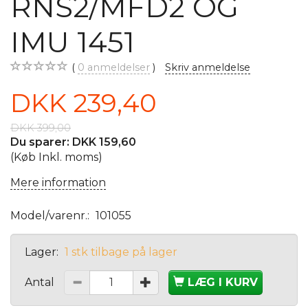
RNS2/MFD2 OG
IMU 1451
0
anmeldelser
Skriv anmeldelse
DKK 239,40
DKK 399,00
Du sparer:
DKK 159,60
(Køb Inkl. moms)
Mere information
Model/varenr.:
101055
Lager:
1 stk tilbage på lager
Antal
LÆG I KURV