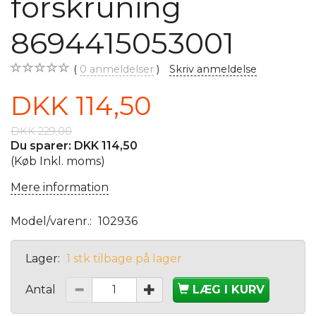
forskruning
8694415053001
0
anmeldelser
Skriv anmeldelse
DKK 114,50
DKK 229,00
Du sparer:
DKK 114,50
(Køb Inkl. moms)
Mere information
Model/varenr.:
102936
Lager:
1 stk tilbage på lager
Antal
LÆG I KURV