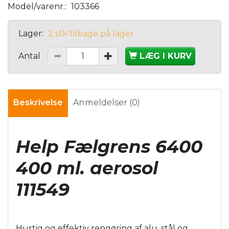
Model/varenr.:
103366
Lager:
2 stk tilbage på lager
Antal
LÆG I KURV
Beskrivelse
Anmeldelser (0)
Help Fælgrens 6400
400 ml. aerosol
111549
Hurtig og effektiv rengøring af alu, stål og