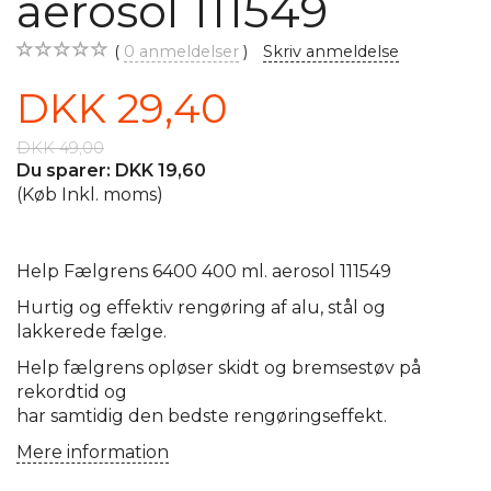
aerosol 111549
0
anmeldelser
Skriv anmeldelse
DKK 29,40
DKK 49,00
Du sparer:
DKK 19,60
(Køb Inkl. moms)
Help Fælgrens 6400 400 ml. aerosol 111549
Hurtig og effektiv rengøring af alu, stål og
lakkerede fælge.
Help fælgrens opløser skidt og bremsestøv på
rekordtid og
har samtidig den bedste rengøringseffekt.
Mere information