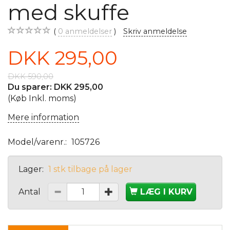
med skuffe
0
anmeldelser
Skriv anmeldelse
DKK 295,00
DKK 590,00
Du sparer:
DKK 295,00
(Køb Inkl. moms)
Mere information
Model/varenr.:
105726
Lager:
1 stk tilbage på lager
Antal
LÆG I KURV