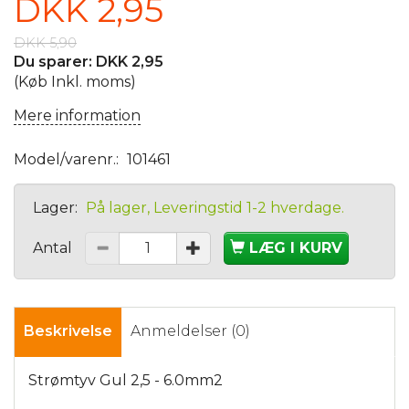
DKK 2,95
DKK 5,90
Du sparer:
DKK 2,95
(Køb Inkl. moms)
Mere information
Model/varenr.:
101461
Lager:
På lager, Leveringstid 1-2 hverdage.
Antal
LÆG I KURV
Beskrivelse
Anmeldelser (0)
Strømtyv Gul 2,5 - 6.0mm2