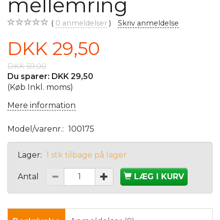
mellemring
0
anmeldelser
Skriv anmeldelse
DKK 29,50
DKK 59,00
Du sparer:
DKK 29,50
(Køb Inkl. moms)
Mere information
Model/varenr.:
100175
Lager:
1 stk tilbage på lager
Antal
LÆG I KURV