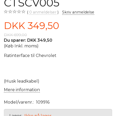
CTSCV005
0
anmeldelser
Skriv anmeldelse
DKK 349,50
DKK 699,00
Du sparer:
DKK 349,50
(Køb Inkl. moms)
Ratinterface til Chevrolet
(Husk leadkabel)
Mere information
Model/varenr.:
109916
Lager:
Ikke på lager