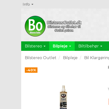
Info
Bilpleje
Bilstereo
Biltilbehør
Bilstereo Outlet
Bilpleje
Bil Klargørin
-40%