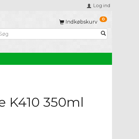
Log ind
0
Indkøbskurv
eje K410 350ml