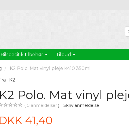
Bilspecifik tilbehør
Tilbud
g
K2 Polo. Mat vinyl pleje K410 350ml
Fra:
K2
K2 Polo. Mat vinyl pl
0
anmeldelser
Skriv anmeldelse
DKK 41,40