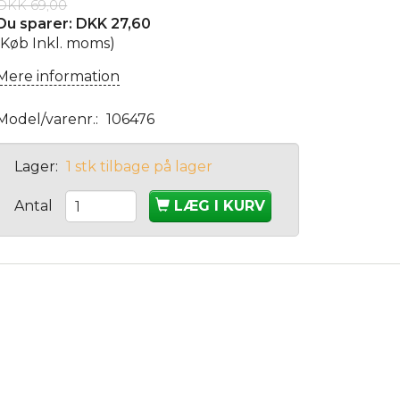
DKK 69,00
Du sparer:
DKK 27,60
(Køb Inkl. moms)
Mere information
Model/varenr.:
106476
Lager:
1 stk tilbage på lager
Antal
LÆG I KURV