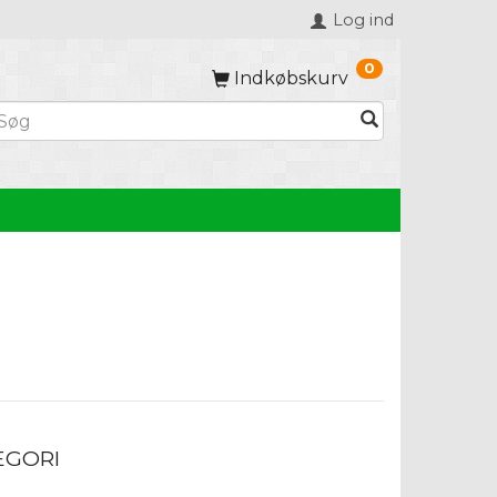
Log ind
0
Indkøbskurv
EGORI