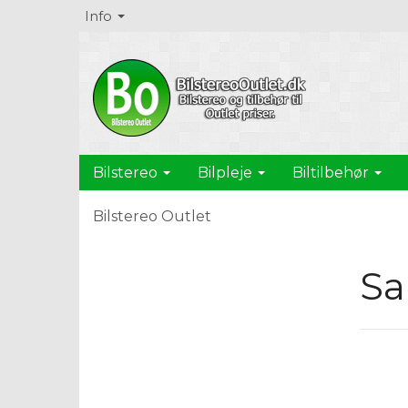
Info
Bilstereo
Bilpleje
Biltilbehør
Bilstereo Outlet
Sa