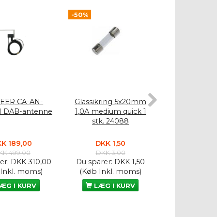
-50%
-50%
EER CA-AN-
Glassikring 5x20mm
Glassikrin
1 DAB-antenne
1,0A medium quick 1
10A medium qu
stk. 24088
2408
K 189,00
DKK 1,50
DKK 1,
KK 499,00
DKK 3,00
DKK 3,
er:
DKK 310,00
Du sparer:
DKK 1,50
Du sparer:
D
 Inkl. moms)
(Køb Inkl. moms)
(Køb Inkl.
ÆG I KURV
LÆG I KURV
LÆG I