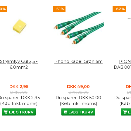
50%
-51%
-62%
Strømtyv Gul 2,5 -
Phono kabel Grøn 5m
PION
6.0mm2
DAB.00
DKK 2,95
DKK 49,00
DK
DKK 5,90
DKK 99,00
D
Du sparer:
DKK 2,95
Du sparer:
DKK 50,00
Du spar
(Køb Inkl. moms)
(Køb Inkl. moms)
(Køb
LÆG I KURV
LÆG I KURV
L