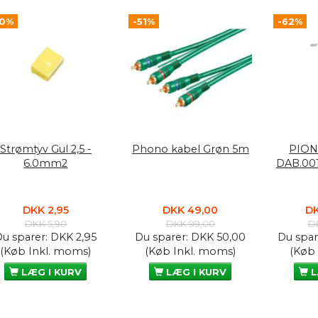
50%
-51%
-62%
Strømtyv Gul 2,5 -
Phono kabel Grøn 5m
PION
6.0mm2
DAB.00
DKK 2,95
DKK 49,00
DK
DKK 5,90
DKK 99,00
D
Du sparer:
DKK 2,95
Du sparer:
DKK 50,00
Du spar
(Køb Inkl. moms)
(Køb Inkl. moms)
(Køb
LÆG I KURV
LÆG I KURV
L