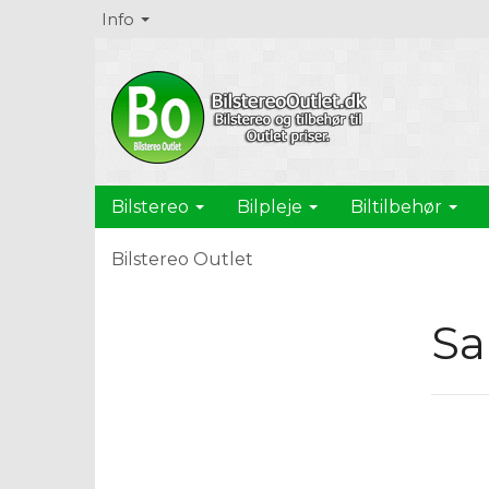
Info
Bilstereo
Bilpleje
Biltilbehør
Bilstereo Outlet
S