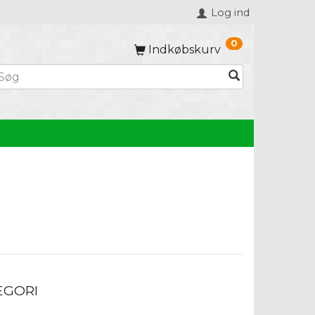
Log ind
0
Indkøbskurv
EGORI