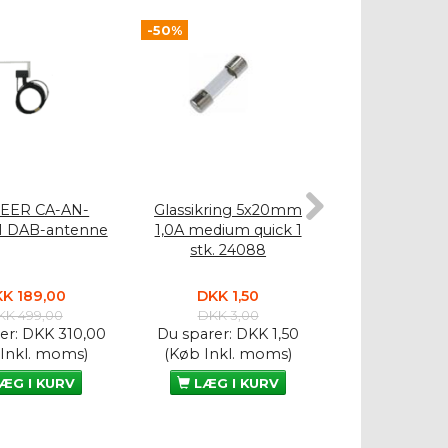
-50%
-50%
EER CA-AN-
Glassikring 5x20mm
Glassikrin
1 DAB-antenne
1,0A medium quick 1
10A medium qu
stk. 24088
2408
K 189,00
DKK 1,50
DKK 1,
KK 499,00
DKK 3,00
DKK 3,
er:
DKK 310,00
Du sparer:
DKK 1,50
Du sparer:
D
 Inkl. moms)
(Køb Inkl. moms)
(Køb Inkl.
ÆG I KURV
LÆG I KURV
LÆG I