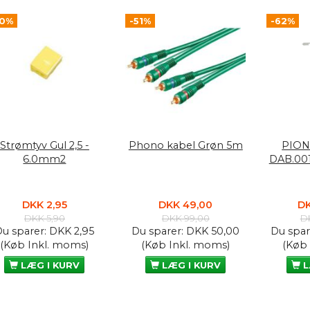
50%
-51%
-62%
Strømtyv Gul 2,5 -
Phono kabel Grøn 5m
PION
6.0mm2
DAB.00
DKK 2,95
DKK 49,00
DK
DKK 5,90
DKK 99,00
D
Du sparer:
DKK 2,95
Du sparer:
DKK 50,00
Du spar
(Køb Inkl. moms)
(Køb Inkl. moms)
(Køb
LÆG I KURV
LÆG I KURV
L