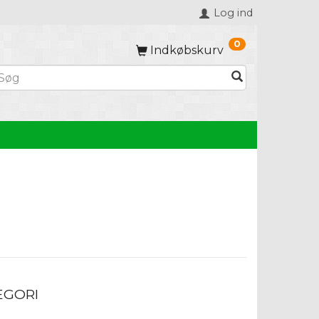
Log ind
0
Indkøbskurv
EGORI