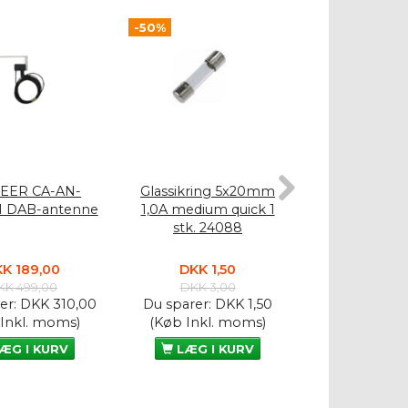
-50%
-50%
EER CA-AN-
Glassikring 5x20mm
Glassikrin
1 DAB-antenne
1,0A medium quick 1
10A medium qu
stk. 24088
2408
K 189,00
DKK 1,50
DKK 1,
KK 499,00
DKK 3,00
DKK 3,
er:
DKK 310,00
Du sparer:
DKK 1,50
Du sparer:
D
 Inkl. moms)
(Køb Inkl. moms)
(Køb Inkl.
ÆG I KURV
LÆG I KURV
LÆG I