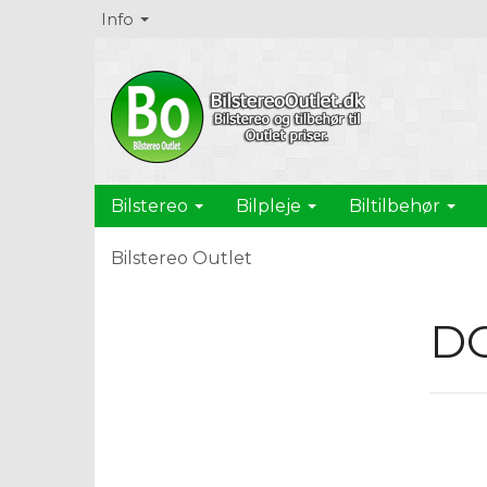
Info
Bilstereo
Bilpleje
Biltilbehør
Bilstereo Outlet
D