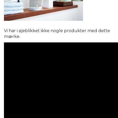
Vi har i øjeblikket ikke nogle produkter med dette
mærke.