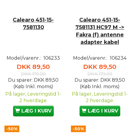
Calearo 451-15-
Calearo 451-15-
7581130
7581131 HC97 M ->
Fakra (f) antenne
adapter kabel
Model/varenr.:
106233
Model/varenr.:
106234
DKK 89,50
DKK 89,50
DKK 179,00
DKK 179,00
Du sparer:
DKK 89,50
Du sparer:
DKK 89,50
(Køb Inkl. moms)
(Køb Inkl. moms)
På lager, Leveringstid 1-
På lager, Leveringstid 1-
2 hverdage.
2 hverdage.
LÆG I KURV
LÆG I KURV
-50%
-50%