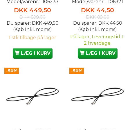
Model/varenr.:
106237
Model/varenr.:
106371
DKK 449,50
DKK 44,50
DKK 899,00
DKK 89,00
Du sparer:
DKK 449,50
Du sparer:
DKK 44,50
(Køb Inkl. moms)
(Køb Inkl. moms)
På lager, Leveringstid 1-
1 stk tilbage på lager
2 hverdage.
LÆG I KURV
LÆG I KURV
-50%
-50%