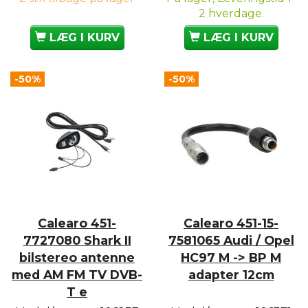
2 hverdage.
LÆG I KURV
LÆG I KURV
-50%
-50%
Calearo 451-
Calearo 451-15-
7727080 Shark II
7581065 Audi / Opel
bilstereo antenne
HC97 M -> BP M
med AM FM TV DVB-
adapter 12cm
T e