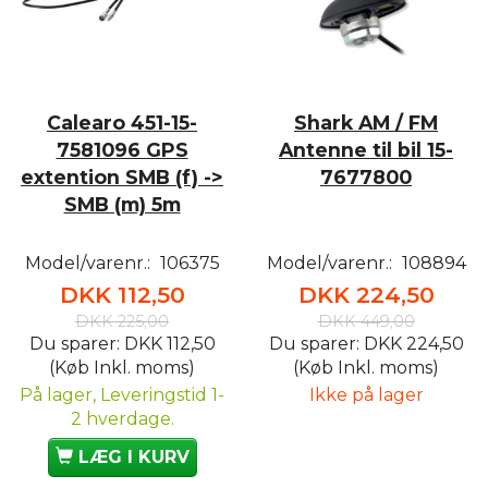
Calearo 451-15-
Shark AM / FM
7581096 GPS
Antenne til bil 15-
extention SMB (f) ->
7677800
SMB (m) 5m
Model/varenr.:
106375
Model/varenr.:
108894
DKK 112,50
DKK 224,50
DKK 225,00
DKK 449,00
Du sparer:
DKK 112,50
Du sparer:
DKK 224,50
(Køb Inkl. moms)
(Køb Inkl. moms)
På lager, Leveringstid 1-
Ikke på lager
2 hverdage.
LÆG I KURV