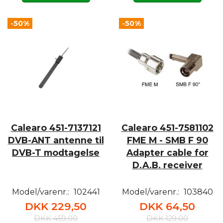
-50%
-50%
Calearo 451-7137121
Calearo 451-7581102
DVB-ANT antenne til
FME M - SMB F 90
DVB-T modtagelse
Adapter cable for
D.A.B. receiver
Model/varenr.:
102441
Model/varenr.:
103840
DKK 229,50
DKK 64,50
DKK 459,00
DKK 129,00