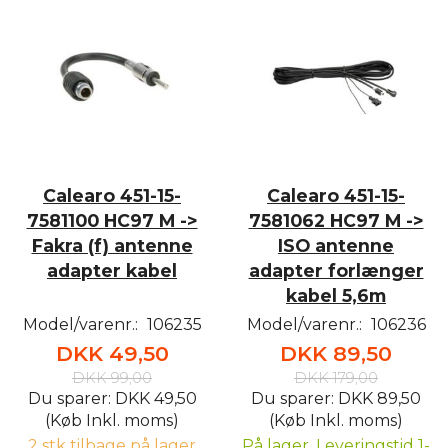
Calearo 451-15-
Calearo 451-15-
7581100 HC97 M ->
7581062 HC97 M ->
Fakra (f) antenne
ISO antenne
adapter kabel
adapter forlænger
kabel 5,6m
Model/varenr.:
106235
Model/varenr.:
106236
DKK 49,50
DKK 89,50
DKK 99,00
DKK 179,00
Du sparer:
DKK 49,50
Du sparer:
DKK 89,50
(Køb Inkl. moms)
(Køb Inkl. moms)
2 stk tilbage på lager
På lager, Leveringstid 1-