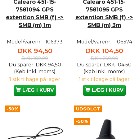
Calearo 451-15-
Calearo 451-15-
7581094 GPS
7581095 GPS
extention SMB (f) ->
extention SMB (f) ->
SMB (m) 1m
SMB (m) 3m
Model/varenr.:
106373
Model/varenr.:
106374
DKK 94,50
DKK 104,50
DKK 189,00
DKK 209,00
Du sparer:
DKK 94,50
Du sparer:
DKK 104,50
(Køb Inkl. moms)
(Køb Inkl. moms)
1 stk tilbage på lager
1 stk tilbage på lager
LÆG I KURV
LÆG I KURV
-50%
UDSOLGT
-50%