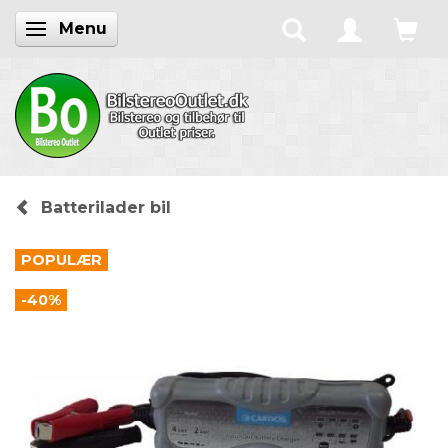
Menu
Skifte navigation
Batterilader bil
POPULÆR
-40%