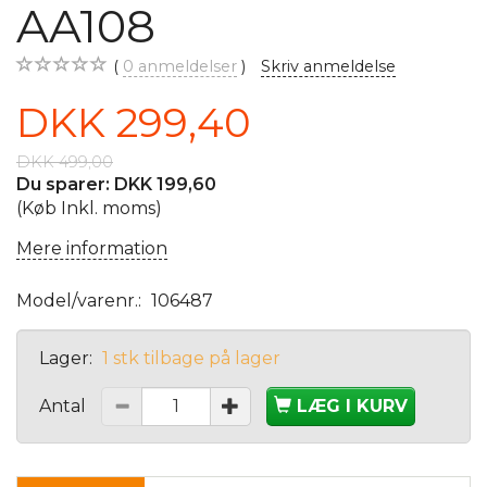
AA108
0
anmeldelser
Skriv anmeldelse
DKK 299,40
DKK 499,00
Du sparer:
DKK 199,60
(Køb Inkl. moms)
Mere information
Model/varenr.:
106487
Lager:
1 stk tilbage på lager
Antal
LÆG I KURV