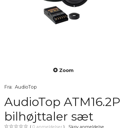
Zoom
Fra:
AudioTop
AudioTop ATM16.2P
bilhøjttaler sæt
0
anmeldelser
Skriv anmeldelse