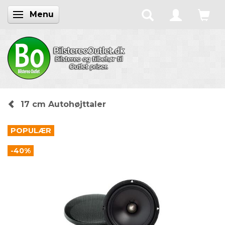
Menu
Skifte navigation
17 cm Autohøjttaler
POPULÆR
-40%