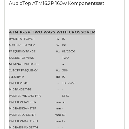
AudioTop ATM16.2P 160w Komponentsæt
ATM 16.2P TWO WAYS WITH CROSSOVER
RMS INPUT POWER
W
80
MAX INPUT POWER
W
160
FREQUENCY RANGE
Hz
65 / 22000
NUMBER OF WAYS
-
TWO
NOMINAL IMPEDANCE
4
CUT-OFF FREQUENCY
Hz
3,5 K
SENSITIVITY
dB
90
TWEETER TYPE
-
TDS 25PR
MID RANGE TYPE
-
-
WOOFER MID BASS TYPE
-
M 162
TWEETER DIAMETER
mm
38
MID BASS DIAMETER
mm
-
WOOFER DIAMETER
mm
164
TWEETER MAX DEPTH
mm
13
MID BASS MAX DEPTH
-
-